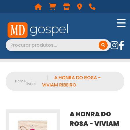
☰
|
A HONRA DO ROSA -
|
Home
Livros
VIVIAM RIBEIRO
A HONRA DO
ROSA - VIVIAM