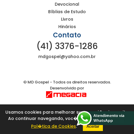
Devocional
Bíblias de Estudo
Livros
Hinários
Contato
(41) 3376-1286
mdgospel@yahoo.com.br
© MD Gospel - Todos os direitos reservados.
Desenvolvido por
Usamos cookies para melhorar sua experi�ncia no site.
Ao continuar navegando, voc� concorda com nossa
Pol�tica de Cookies
.
Aceitar