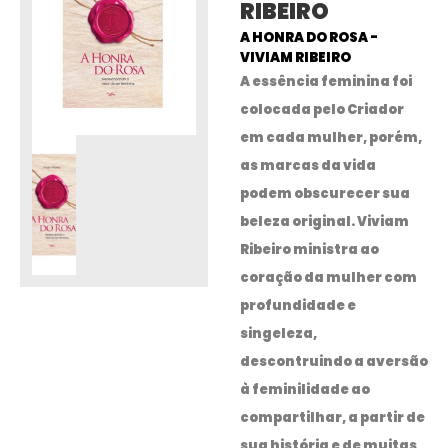
RIBEIRO
A HONRA DO ROSA -
VIVIAM RIBEIRO
A essência feminina foi
colocada pelo Criador
em cada mulher, porém,
as marcas da vida
podem obscurecer sua
beleza original. Viviam
Ribeiro ministra ao
coração da mulher com
profundidade e
singeleza,
descontruindo a aversão
à feminilidade ao
compartilhar, a partir de
sua história e de muitas