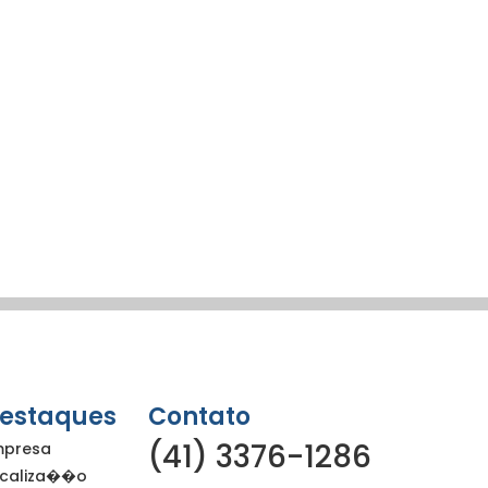
estaques
Contato
(41) 3376-1286
mpresa
ocaliza��o