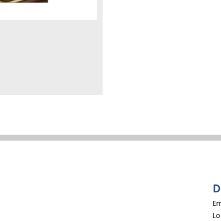
D
E
L